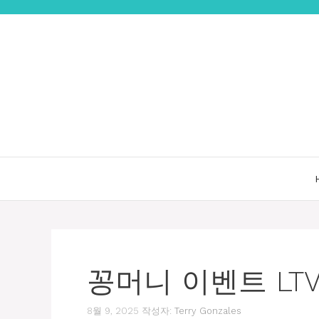
컨
텐
츠
로
건
너
뛰
기
꽁머니 이벤트 LT
8월 9, 2025
작성자:
Terry Gonzales