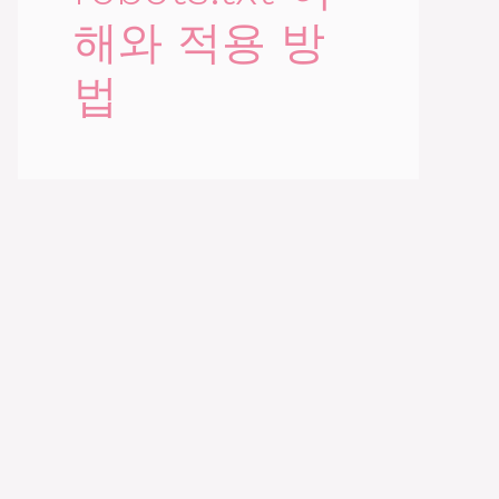
해와 적용 방
법