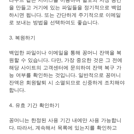
라우드 같은 서비스를 이용하여 별도의 저장 공간
을 만들고 거기에 있는 파일들을 정기적으로 백업
하시면 됩니다. 또는 간단하게 주기적으로 이메일
로 보내는 방법을 선택하여도 좋습니다.
3. 복원하기
백업한 파일이나 이메일을 통해 꽁머니 잔액을 복
원할 수 있습니다. 다만, 가장 중요한 것은 그 전에
해당 사이트의 고객센터에 문의하여 잔액 복구 가
능 여부를 확인하는 것입니다. 일반적으로 꽁머니
잔액은 회원탈퇴 시 소멸되므로 신중하게 조치해야
합니다.
4. 유효 기간 확인하기
꽁머니는 한정된 사용 기간 내에만 사용 가능합니
다. 따라서, 계속해서 목록에 있는지를 확인하고