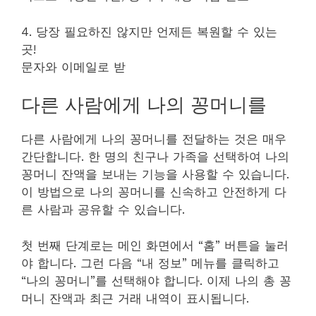
4. 당장 필요하진 않지만 언제든 복원할 수 있는
곳!
문자와 이메일로 받
다른 사람에게 나의 꽁머니를
다른 사람에게 나의 꽁머니를 전달하는 것은 매우
간단합니다. 한 명의 친구나 가족을 선택하여 나의
꽁머니 잔액을 보내는 기능을 사용할 수 있습니다.
이 방법으로 나의 꽁머니를 신속하고 안전하게 다
른 사람과 공유할 수 있습니다.
첫 번째 단계로는 메인 화면에서 “홈” 버튼을 눌러
야 합니다. 그런 다음 “내 정보” 메뉴를 클릭하고
“나의 꽁머니”를 선택해야 합니다. 이제 나의 총 꽁
머니 잔액과 최근 거래 내역이 표시됩니다.