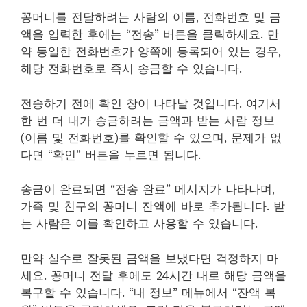
꽁머니를 전달하려는 사람의 이름, 전화번호 및 금
액을 입력한 후에는 “전송” 버튼을 클릭하세요. 만
약 동일한 전화번호가 양쪽에 등록되어 있는 경우,
해당 전화번호로 즉시 송금할 수 있습니다.
전송하기 전에 확인 창이 나타날 것입니다. 여기서
한 번 더 내가 송금하려는 금액과 받는 사람 정보
(이름 및 전화번호)를 확인할 수 있으며, 문제가 없
다면 “확인” 버튼을 누르면 됩니다.
송금이 완료되면 “전송 완료” 메시지가 나타나며,
가족 및 친구의 꽁머니 잔액에 바로 추가됩니다. 받
는 사람은 이를 확인하고 사용할 수 있습니다.
만약 실수로 잘못된 금액을 보냈다면 걱정하지 마
세요. 꽁머니 전달 후에도 24시간 내로 해당 금액을
복구할 수 있습니다. “내 정보” 메뉴에서 “잔액 복