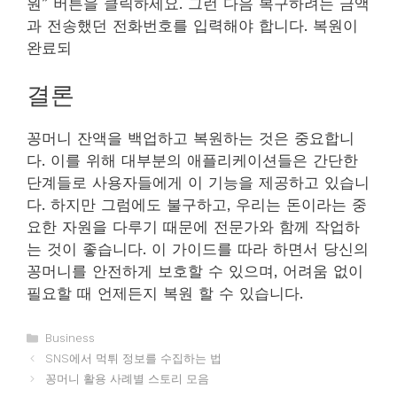
원” 버튼을 클릭하세요. 그런 다음 복구하려는 금액
과 전송했던 전화번호를 입력해야 합니다. 복원이
완료되
결론
꽁머니 잔액을 백업하고 복원하는 것은 중요합니
다. 이를 위해 대부분의 애플리케이션들은 간단한
단계들로 사용자들에게 이 기능을 제공하고 있습니
다. 하지만 그럼에도 불구하고, 우리는 돈이라는 중
요한 자원을 다루기 때문에 전문가와 함께 작업하
는 것이 좋습니다. 이 가이드를 따라 하면서 당신의
꽁머니를 안전하게 보호할 수 있으며, 어려움 없이
필요할 때 언제든지 복원 할 수 있습니다.
카
Business
테
SNS에서 먹튀 정보를 수집하는 법
고
꽁머니 활용 사례별 스토리 모음
리