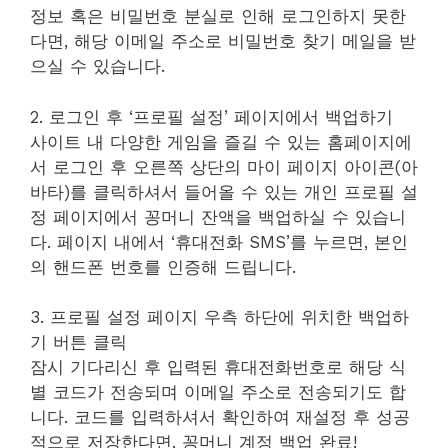
정보 혹은 비밀번호 분실로 인해 로그인하지 못한
다면, 해당 이메일 주소로 비밀번호 찾기 메일을 받
으실 수 있습니다.
2. 로그인 후 ‘프로필 설정’ 페이지에서 백업하기
사이트 내 다양한 게임을 즐길 수 있는 홈페이지에
서 로그인 후 오른쪽 상단의 마이 페이지 아이콘(아
바타)를 클릭하셔서 들어올 수 있는 개인 프로필 설
정 페이지에서 꽁머니 잔액을 백업하실 수 있습니
다. 페이지 내에서 ‘휴대전화 SMS’를 누르면, 본인
의 핸드폰 번호를 인증해 드립니다.
3. 프로필 설정 페이지 우측 하단에 위치한 백업하
기 버튼 클릭
잠시 기다리신 후 입력된 휴대전화번호로 해당 식
별 코드가 전송되며 이메일 주소로 전송되기도 합
니다. 코드를 입력하셔서 확인하여 재설정 후 성공
적으로 저장한다면, 꽁머니 계정 백업 완료!