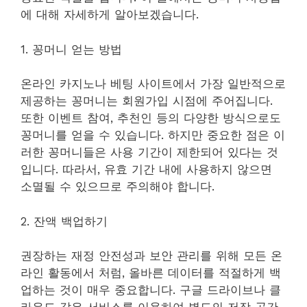
에 대해 자세하게 알아보겠습니다.
1. 꽁머니 얻는 방법
온라인 카지노나 베팅 사이트에서 가장 일반적으로
제공하는 꽁머니는 회원가입 시점에 주어집니다.
또한 이벤트 참여, 추천인 등의 다양한 방식으로도
꽁머니를 얻을 수 있습니다. 하지만 중요한 점은 이
러한 꽁머니들은 사용 기간이 제한되어 있다는 것
입니다. 따라서, 유효 기간 내에 사용하지 않으면
소멸될 수 있으므로 주의해야 합니다.
2. 잔액 백업하기
권장하는 재정 안전성과 보안 관리를 위해 모든 온
라인 활동에서 처럼, 올바른 데이터를 적절하게 백
업하는 것이 매우 중요합니다. 구글 드라이브나 클