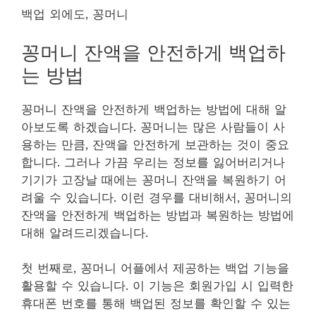
백업 외에도, 꽁머니
꽁머니 잔액을 안전하게 백업하
는 방법
꽁머니 잔액을 안전하게 백업하는 방법에 대해 알
아보도록 하겠습니다. 꽁머니는 많은 사람들이 사
용하는 만큼, 잔액을 안전하게 보관하는 것이 중요
합니다. 그러나 가끔 우리는 정보를 잃어버리거나
기기가 고장날 때에는 꽁머니 잔액을 복원하기 어
려울 수 있습니다. 이런 경우를 대비해서, 꽁머니의
잔액을 안전하게 백업하는 방법과 복원하는 방법에
대해 알려드리겠습니다.
첫 번째로, 꽁머니 어플에서 제공하는 백업 기능을
활용할 수 있습니다. 이 기능은 회원가입 시 입력한
휴대폰 번호를 통해 백업된 정보를 확인할 수 있는