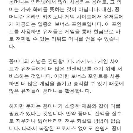
꽁머니는 인터넷에서 많이 사용되는 용어로, 그 의
미는 가짜 화폐를 뜻하는 것이 아닙니다. 대신, 꽁
머니란 온라인 카지노나 게임 사이트에서 유저들에
게 제공되는 일종의 보너스 포인트입니다. 이 포인
트를 사용하면 유저들은 게임을 통해 현금으로 바
로 전환될 수 있는 리워드 머니를 얻을 수 있습니
다.
꽁머니의 개념은 간단합니다. 카지노나 게임 사이
트가 유저들에게 더 많은 인센티브를 주기 위해 서
비스하는 것입니다. 이러한 보너스 포인트를 사용
하면 더 많은 게임을 즐기고 승리할 수 있기 때문에
많은 유저들이 꽁머니를 활용합니다.
하지만 문제는 꽁머니가 소중한 재화와 같이 다룰
필요가 있다는 것입니다. 만약 꽁머니 잔액을 실수
로 지우거나 잃어버리면 전부 되살릴 방법이 없습
니다. 따라서 복잡한 프로세스 없이도 손쉽게 꽁머