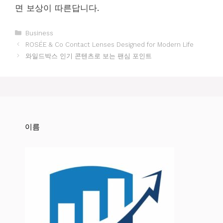
면 보상이 따른답니다.
카
Business
테
ROSÉE & Co Contact Lenses Designed for Modern Life
고
와일드박스 인기 콘텐츠로 보는 팬심 포인트
리
이름