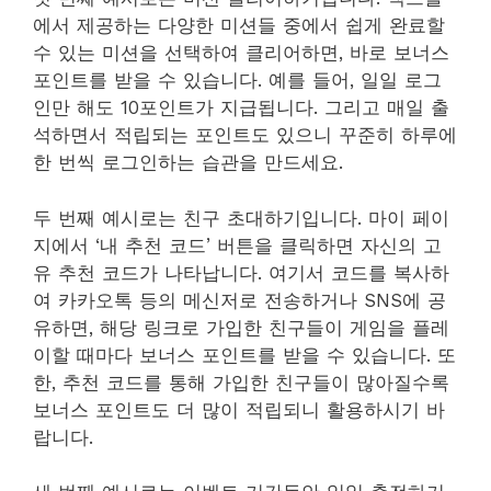
에서 제공하는 다양한 미션들 중에서 쉽게 완료할
수 있는 미션을 선택하여 클리어하면, 바로 보너스
포인트를 받을 수 있습니다. 예를 들어, 일일 로그
인만 해도 10포인트가 지급됩니다. 그리고 매일 출
석하면서 적립되는 포인트도 있으니 꾸준히 하루에
한 번씩 로그인하는 습관을 만드세요.
두 번째 예시로는 친구 초대하기입니다. 마이 페이
지에서 ‘내 추천 코드’ 버튼을 클릭하면 자신의 고
유 추천 코드가 나타납니다. 여기서 코드를 복사하
여 카카오톡 등의 메신저로 전송하거나 SNS에 공
유하면, 해당 링크로 가입한 친구들이 게임을 플레
이할 때마다 보너스 포인트를 받을 수 있습니다. 또
한, 추천 코드를 통해 가입한 친구들이 많아질수록
보너스 포인트도 더 많이 적립되니 활용하시기 바
랍니다.