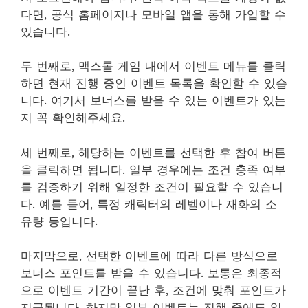
다면, 공식 홈페이지나 모바일 앱을 통해 가입할 수
있습니다.
두 번째로, 맥스롤 게임 내에서 이벤트 메뉴를 클릭
하면 현재 진행 중인 이벤트 목록을 확인할 수 있습
니다. 여기서 보너스를 받을 수 있는 이벤트가 있는
지 꼭 확인해주세요.
세 번째로, 해당하는 이벤트를 선택한 후 참여 버튼
을 클릭하면 됩니다. 일부 경우에는 조건 충족 여부
를 검증하기 위해 일정한 조건이 필요할 수 있습니
다. 예를 들어, 특정 캐릭터의 레벨이나 재화의 소
유량 등입니다.
마지막으로, 선택한 이벤트에 따라 다른 방식으로
보너스 포인트를 받을 수 있습니다. 보통은 최종적
으로 이벤트 기간이 끝난 후, 조건에 맞춰 포인트가
지급됩니다. 하지만 일부 이벤트는 진행 중에도 일