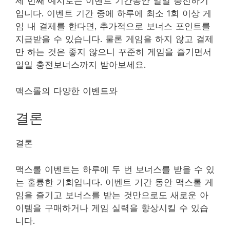
세 번째 예시로는 이벤트 기간동안 일일 충전하기
입니다. 이벤트 기간 중에 하루에 최소 1회 이상 게
임 내 결제를 한다면, 추가적으로 보너스 포인트를
지급받을 수 있습니다. 물론 게임을 하지 않고 결제
만 하는 것은 좋지 않으니 꾸준히 게임을 즐기면서
일일 충전보너스까지 받아보세요.
맥스롤의 다양한 이벤트와
결론
결론
맥스롤 이벤트는 하루에 두 번 보너스를 받을 수 있
는 훌륭한 기회입니다. 이벤트 기간 동안 맥스롤 게
임을 즐기고 보너스를 받는 것만으로도 새로운 아
이템을 구매하거나 게임 실력을 향상시킬 수 있습
니다.