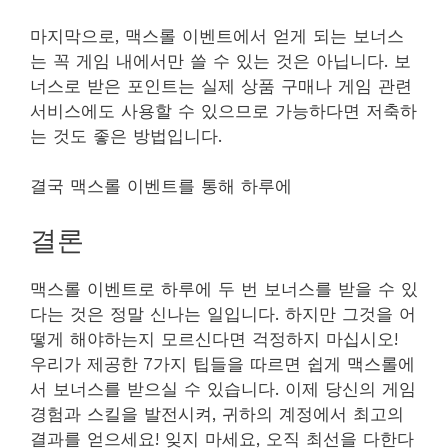
마지막으로, 맥스롤 이벤트에서 얻게 되는 보너스
는 꼭 게임 내에서만 쓸 수 있는 것은 아닙니다. 보
너스로 받은 포인트는 실제 상품 구매나 게임 관련
서비스에도 사용할 수 있으므로 가능하다면 저축하
는 것도 좋은 방법입니다.
결국 맥스롤 이벤트를 통해 하루에
결론
맥스롤 이벤트로 하루에 두 번 보너스를 받을 수 있
다는 것은 정말 신나는 일입니다. 하지만 그것을 어
떻게 해야하는지 모르신다면 걱정하지 마십시오!
우리가 제공한 7가지 팁들을 따르면 쉽게 맥스롤에
서 보너스를 받으실 수 있습니다. 이제 당신의 게임
경험과 스킬을 발전시켜, 귀하의 계정에서 최고의
결과를 얻으세요! 잊지 마세요, 오직 최선을 다한다