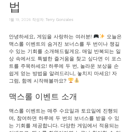
법
1월 19, 2026
작성자:
Terry Gonzales
안녕하세요, 게임을 사랑하는 여러분!
오늘은
맥스롤 이벤트의 숨겨진 보너스를 두 번이나 챙길
수 있는 기회를 소개해드릴게요. 매일 반복되는 일
상 속에서도 특별한 즐거움을 찾고 싶다면 이 포스
트를 주목하세요! 하루에 두 번, 놀라운 보상을 손
쉽게 얻는 방법을 알려드리니, 놓치지 마세요! 자
그럼, 함께 시작해볼까요?
맥스롤 이벤트 소개
맥스롤 이벤트는 매주 수요일과 토요일에 진행되
며, 참여하면 하루에 두 번의 보너스를 받을 수 있
는 기회를 제공합니다. 다양한 게임에서 적용되는