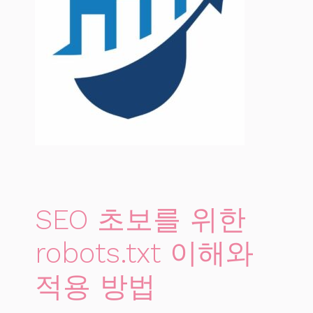
SEO 초보를 위한
robots.txt 이해와
적용 방법