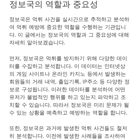
정보국의 역할과 중요성
정보국은 먹튀 사건을 실시간으로 추적하고 분석하
여 먹튀 예방에 중요한 역할을 수행하는 기관입니
다. 이 글에서는 정보국의 역할과 그 중요성에 대해
자세히 알아보겠습니다.
먼저, 정보국은 먹튀를 방지하기 위해 다양한 데이
터를 수집하고 분석합니다. 이 데이터는 인터넷상
의 게임 사이트나 온라인 카지노 등에서 발생하는
회원들의 거래 내역, 출입기록, IP주소 등 다양한 정
보로 구성됩니다. 이러한 데이터를 분석하여 어떤
유저가 불법적인 행위를 하고 있는지 파악하고 조
치할 수 있습니다. 따라서 정보국은 미리 문제가 될
수 있는 상황을 예측하고 예방하는 역할을 합니다.
또한, 정보국은 과거에 발생한 먹튀 사건들도 철저
히 분석합니다. 이전에 발생한 사례들을 조사하여