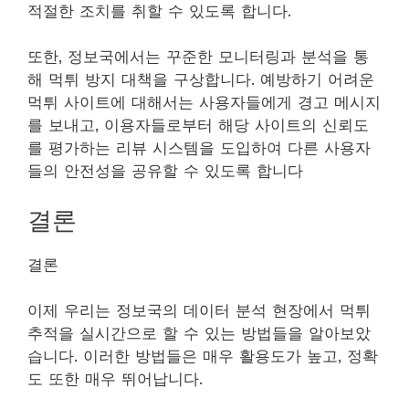
적절한 조치를 취할 수 있도록 합니다.
또한, 정보국에서는 꾸준한 모니터링과 분석을 통
해 먹튀 방지 대책을 구상합니다. 예방하기 어려운
먹튀 사이트에 대해서는 사용자들에게 경고 메시지
를 보내고, 이용자들로부터 해당 사이트의 신뢰도
를 평가하는 리뷰 시스템을 도입하여 다른 사용자
들의 안전성을 공유할 수 있도록 합니다
결론
결론
이제 우리는 정보국의 데이터 분석 현장에서 먹튀
추적을 실시간으로 할 수 있는 방법들을 알아보았
습니다. 이러한 방법들은 매우 활용도가 높고, 정확
도 또한 매우 뛰어납니다.