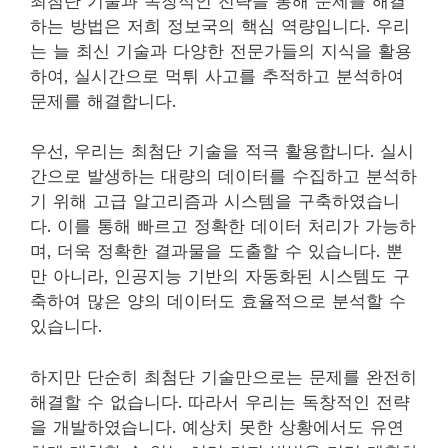
최첨단 기술과 독창적인 전략을 통해 문제를 해결
하는 방법은 저희 정보국의 핵심 역량입니다. 우리
는 늘 최신 기술과 다양한 전문가들의 지식을 활용
하여, 실시간으로 먹튀 사고를 추적하고 분석하여
문제를 해결합니다.
우선, 우리는 최첨단 기술을 적극 활용합니다. 실시
간으로 발생하는 대량의 데이터를 수집하고 분석하
기 위해 고급 알고리즘과 시스템을 구축하였습니
다. 이를 통해 빠르고 정확한 데이터 처리가 가능하
며, 더욱 정확한 결과물을 도출할 수 있습니다. 뿐
만 아니라, 인공지능 기반의 자동화된 시스템도 구
축하여 많은 양의 데이터도 효율적으로 분석할 수
있습니다.
하지만 단순히 최첨단 기술만으로는 문제를 완전히
해결할 수 없습니다. 따라서 우리는 독창적인 전략
을 개발하였습니다. 예상치 못한 상황에서도 유연