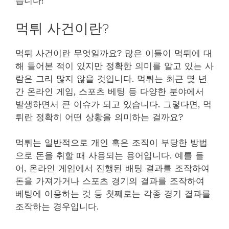
습니다!
먹튀 사건이란?
먹튀 사건이란 무엇일까요? 많은 이들이 먹튀에 대
해 들어본 적이 있지만 정확한 의미를 알고 있는 사
람은 그리 많지 않을 것입니다. 먹튀는 최근 몇 년
간 온라인 게임, 스포츠 베팅 등 다양한 분야에서
발생하면서 큰 이슈가 되고 있습니다. 그렇다면, 먹
튀란 정확히 어떤 상황을 의미하는 걸까요?
먹튀는 일반적으로 개인 혹은 조직이 부당한 방법
으로 돈을 취할 때 사용되는 용어입니다. 예를 들
어, 온라인 게임에서 진행된 배팅 결과를 조작하여
돈을 가져가거나 스포츠 경기의 결과를 조작하여
베팅에 이용하는 것 등 첫째로는 각종 경기 결과를
조작하는 경우입니다.