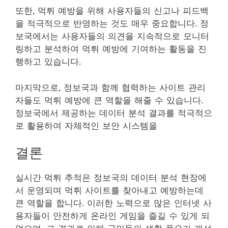
또한, 먹튀 예방을 위해 사용자들의 신고나 피드백
을 적극적으로 반영하는 것도 매우 중요합니다. 정
보국에서는 사용자들의 의견을 지속적으로 모니터
링하고 분석하여 먹튀 예방에 기여하는 활동을 진
행하고 있습니다.
마지막으로, 정보국과 함께 협력하는 사이트 관리
자들도 먹튀 예방에 큰 역할을 해줄 수 있습니다.
정보국에서 제공하는 데이터 분석 결과를 적극적으
로 활용하여 자체적인 보안 시스템을
결론
실시간 먹튀 추적은 정보국의 데이터 분석 현장에
서 운영되며 먹튀 사이트를 찾아내고 예방하는데
큰 역할을 합니다. 이러한 노력으로 많은 인터넷 사
용자들이 안전하게 온라인 게임을 즐길 수 있게 되