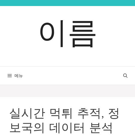
컨
텐
이름
츠
로
건
너
뛰
기
메뉴
실시간 먹튀 추적, 정
보국의 데이터 분석