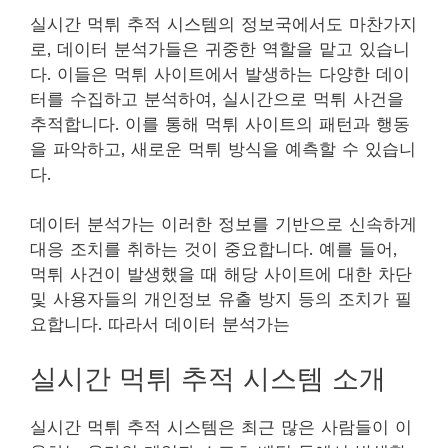
실시간 먹튀 추적 시스템의 정보국에서도 마찬가지
로, 데이터 분석가들은 귀중한 역할을 맡고 있습니
다. 이들은 먹튀 사이트에서 발생하는 다양한 데이
터를 수집하고 분석하여, 실시간으로 먹튀 사건을
추적합니다. 이를 통해 먹튀 사이트의 패턴과 행동
을 파악하고, 새로운 먹튀 방식을 예측할 수 있습니
다.
데이터 분석가는 이러한 정보를 기반으로 신속하게
대응 조치를 취하는 것이 중요합니다. 예를 들어,
먹튀 사건이 발생했을 때 해당 사이트에 대한 차단
및 사용자들의 개인정보 유출 방지 등의 조치가 필
요합니다. 따라서 데이터 분석가는
실시간 먹튀 추적 시스템 소개
실시간 먹튀 추적 시스템은 최근 많은 사람들이 이