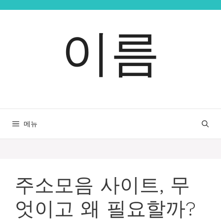
컨
텐
이름
츠
로
건
너
뛰
기
메뉴
주소모음 사이트, 무
엇이고 왜 필요할까?