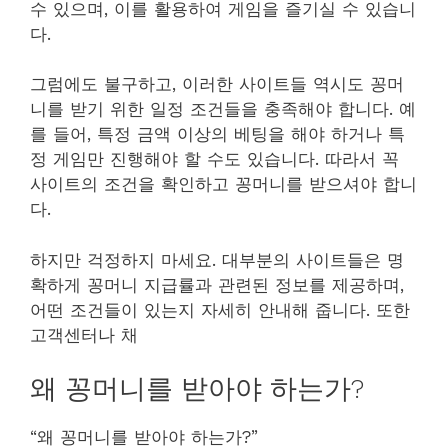
수 있으며, 이를 활용하여 게임을 즐기실 수 있습니
다.
그럼에도 불구하고, 이러한 사이트들 역시도 꽁머
니를 받기 위한 일정 조건들을 충족해야 합니다. 예
를 들어, 특정 금액 이상의 베팅을 해야 하거나 특
정 게임만 진행해야 할 수도 있습니다. 따라서 꼭
사이트의 조건을 확인하고 꽁머니를 받으셔야 합니
다.
하지만 걱정하지 마세요. 대부분의 사이트들은 명
확하게 꽁머니 지급률과 관련된 정보를 제공하며,
어떤 조건들이 있는지 자세히 안내해 줍니다. 또한
고객센터나 채
왜 꽁머니를 받아야 하는가?
“왜 꽁머니를 받아야 하는가?”