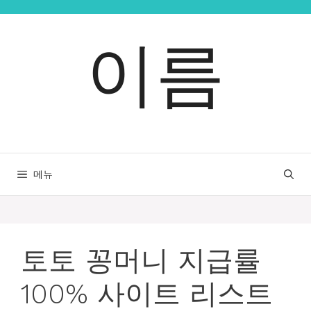
컨
텐
이름
츠
로
건
너
뛰
기
메뉴
토토 꽁머니 지급률
100% 사이트 리스트