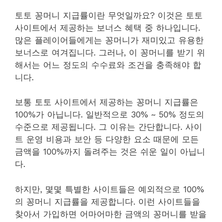
토토 꽁머니 지급률이란 무엇일까요? 이것은 토토
사이트에서 제공하는 보너스 혜택 중 하나입니다.
많은 플레이어들에게는 꽁머니가 재미있고 유용한
보너스로 여겨집니다. 그러나, 이 꽁머니를 받기 위
해서는 어느 정도의 수수료와 조건을 충족해야 합
니다.
보통 토토 사이트에서 제공하는 꽁머니 지급률은
100%가 아닙니다. 일반적으로 30% ~ 50% 정도의
수준으로 제공됩니다. 그 이유는 간단합니다. 사이
트 운영 비용과 보안 등 다양한 요소 때문에 모든
금액을 100%까지 돌려주는 것은 쉬운 일이 아닙니
다.
하지만, 몇몇 특별한 사이트들은 예외적으로 100%
의 꽁머니 지급률을 제공합니다. 이런 사이트들을
찾아서 가입하면 어마어마한 금액의 꽁머니를 받을