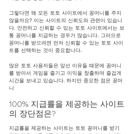
그렇다면 왜 모든 토토 사이트에서 꽁머니를 주지
않을까요? 이는 사이트의 신뢰도와 관련이 있습니
다. 안전하고 신뢰할 수 있는 토토 사이트에서는 보
통 꽁머니를 지급하는 경우가 많습니다. 그러므로
꽁머니를 받으려면 먼저 신뢰할 수 있는 토토 사이
트를 선택하는 것이 중요합니다.
많은 토토 사용자들은 앞선 이유들 때문에 꽁머니
를 받아서 게임을 즐기고 이익을 창출하며 즐겁게
시간을 보내고 있습니다. 하지만 중요한 점은 꽁머
니
100% 지급률을 제공하는 사이트
의 장단점은?
지급률을 제공하는 사이트는 토토 꽁머니를 받기