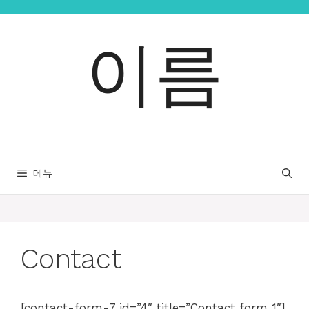
컨
텐
이름
츠
로
건
너
뛰
기
메뉴
Contact
[contact-form-7 id=”4″ title=”Contact form 1″]